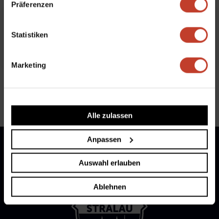
Präferenzen
Vierte auswärts erfolgreich
von
Robert Zoch
|
Nov. 4, 2015
|
4. Herren
,
Statistiken
Spielberichte 4. Herren
Marketing
« Ältere Einträge
Nächste Einträge »
Alle zulassen
Anpassen
Auswahl erlauben
Ablehnen