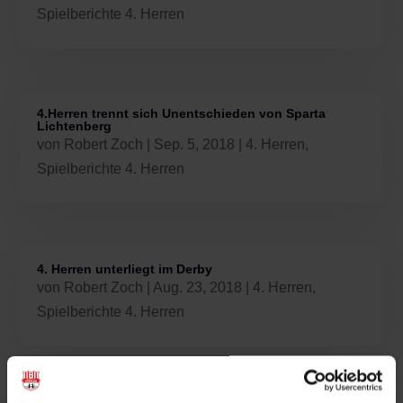
Spielberichte 4. Herren
4.Herren trennt sich Unentschieden von Sparta
Lichtenberg
von
Robert Zoch
|
Sep. 5, 2018
|
4. Herren
,
Spielberichte 4. Herren
4. Herren unterliegt im Derby
von
Robert Zoch
|
Aug. 23, 2018
|
4. Herren
,
Spielberichte 4. Herren