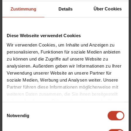
Epilog
von
Robert Zoch
|
Dez. 22, 2015
|
4. Herren
,
Zustimmung
Details
Über Cookies
Spielberichte 4. Herren
Diese Webseite verwendet Cookies
Wir verwenden Cookies, um Inhalte und Anzeigen zu
4.Herren mit Auswärtsniederlage
personalisieren, Funktionen für soziale Medien anbieten
von
Robert Zoch
|
Nov. 24, 2015
|
4. Herren
,
zu können und die Zugriffe auf unsere Website zu
Spielberichte 4. Herren
analysieren. Außerdem geben wir Informationen zu Ihrer
Verwendung unserer Website an unsere Partner für
soziale Medien, Werbung und Analysen weiter. Unsere
Partner führen diese Informationen möglicherweise mit
weiteren Daten zusammen, die Sie ihnen bereitgestellt
4.Herren im Aufwind
haben oder die sie im Rahmen Ihrer Nutzung der Dienste
von
Robert Zoch
|
Nov. 12, 2015
|
4. Herren
,
gesammelt haben.
Spielberichte 4. Herren
Einwilligungsauswahl
Notwendig